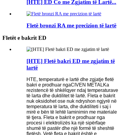
[HTE] ED Co me Zgjatim të Lartë...
Fletë bronzi RA me precizion të lartë
Fletët e bakrit ED
[HTE] Fletë bakri ED me zgjatim të
lartë
HTE,
temperaturë e lartë dhe zgjatje
fletë
bakri e prodhuar nga
CIVEN METAL
Ka
rezistencë të shkëlqyer ndaj temperaturave
të larta dhe duktilitet të lartë. Fleta e bakrit
nuk oksidohet ose nuk ndryshon ngjyrë në
temperatura të larta, dhe duktiliteti i saj i
mirë e bën të lehtë laminimin me materiale
të tjera. Fleta e bakrit e prodhuar nga
procesi i elektrolizës ka një sipërfaqe
shumë të pastër dhe një formë të sheshtë
fletësh. Vetë fleta e bakrit është e