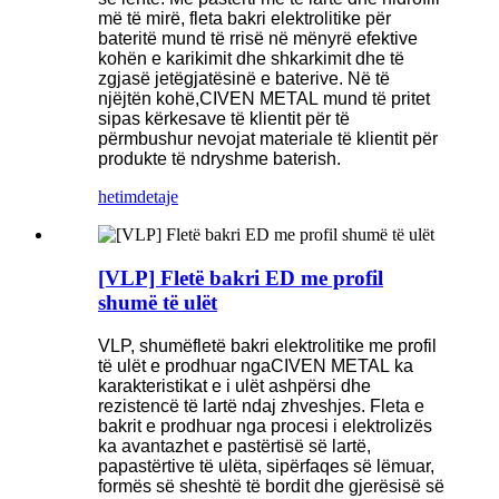
më të mirë, fleta bakri elektrolitike për
bateritë mund të rrisë në mënyrë efektive
kohën e karikimit dhe shkarkimit dhe të
zgjasë jetëgjatësinë e baterive. Në të
njëjtën kohë,
CIVEN METAL
mund të pritet
sipas kërkesave të klientit për të
përmbushur nevojat materiale të klientit për
produkte të ndryshme baterish.
hetim
detaje
[VLP] Fletë bakri ED me profil
shumë të ulët
VLP,
shumë
fletë bakri elektrolitike me profil
të ulët e prodhuar nga
CIVEN METAL
ka
karakteristikat e
i ulët
ashpërsi dhe
rezistencë të lartë ndaj zhveshjes. Fleta e
bakrit e prodhuar nga procesi i elektrolizës
ka avantazhet e pastërtisë së lartë,
papastërtive të ulëta, sipërfaqes së lëmuar,
formës së sheshtë të bordit dhe gjerësisë së