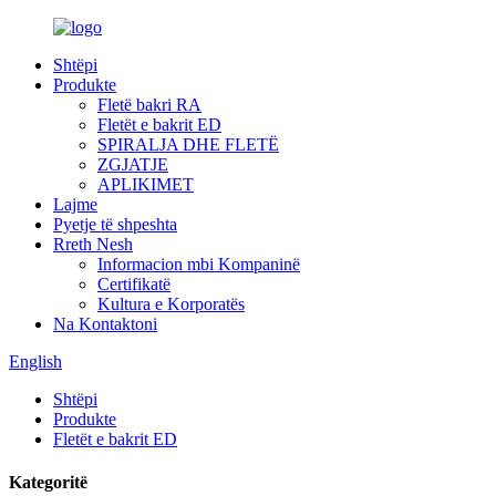
Shtëpi
Produkte
Fletë bakri RA
Fletët e bakrit ED
SPIRALJA DHE FLETË
ZGJATJE
APLIKIMET
Lajme
Pyetje të shpeshta
Rreth Nesh
Informacion mbi Kompaninë
Certifikatë
Kultura e Korporatës
Na Kontaktoni
English
Shtëpi
Produkte
Fletët e bakrit ED
Kategoritë