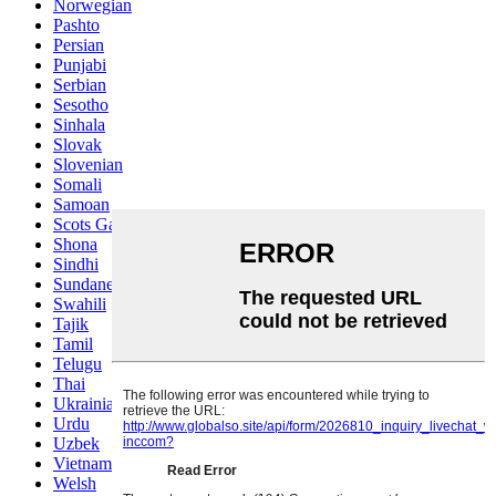
Norwegian
Pashto
Persian
Punjabi
Serbian
Sesotho
Sinhala
Slovak
Slovenian
Somali
Samoan
Scots Gaelic
Shona
Sindhi
Sundanese
Swahili
Tajik
Tamil
Telugu
Thai
Ukrainian
Urdu
Uzbek
Vietnamese
Welsh