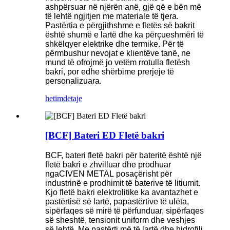
ashpërsuar në njërën anë, gjë që e bën më
të lehtë ngjitjen me materiale të tjera.
Pastërtia e përgjithshme e fletës së bakrit
është shumë e lartë dhe ka përçueshmëri të
shkëlqyer elektrike dhe termike. Për të
përmbushur nevojat e klientëve tanë, ne
mund të ofrojmë jo vetëm rrotulla fletësh
bakri, por edhe shërbime prerjeje të
personalizuara.
hetim
detaje
[BCF] Bateri ED Fletë bakri
BCF, bateri
fletë bakri për bateritë është një
fletë bakri e zhvilluar dhe prodhuar
nga
CIVEN METAL
posaçërisht për
industrinë e prodhimit të baterive të litiumit.
Kjo fletë bakri elektrolitike ka avantazhet e
pastërtisë së lartë, papastërtive të ulëta,
sipërfaqes së mirë të përfunduar, sipërfaqes
së sheshtë, tensionit uniform dhe veshjes
së lehtë. Me pastërti më të lartë dhe hidrofili