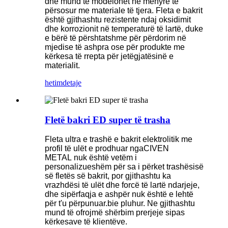
dhe mund të modelohet në mënyrë të
përsosur me materiale të tjera. Fleta e bakrit
është gjithashtu rezistente ndaj oksidimit
dhe korrozionit në temperaturë të lartë, duke
e bërë të përshtatshme për përdorim në
mjedise të ashpra ose për produkte me
kërkesa të rrepta për jetëgjatësinë e
materialit.
hetim
detaje
Fletë bakri ED super të trasha
Fleta ultra e trashë e bakrit elektrolitik me
profil të ulët e prodhuar nga
CIVEN
METAL
nuk është vetëm i
personalizueshëm për sa i përket trashësisë
së fletës së bakrit, por gjithashtu ka
vrazhdësi të ulët dhe forcë të lartë ndarjeje,
dhe sipërfaqja e ashpër nuk është e lehtë
për t'u përpunuar.
bie
pluhur. Ne gjithashtu
mund të ofrojmë shërbim prerjeje sipas
kërkesave të klientëve.