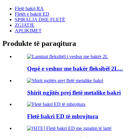
Fletë bakri RA
Fletët e bakrit ED
SPIRALJA DHE FLETË
ZGJATJE
APLIKIMET
Produkte të paraqitura
Qepë e veshur me bakër fleksibël 2L...
Shirit ngjitës prej fletë metalike bakri
Fletë bakri ED të mbrojtura