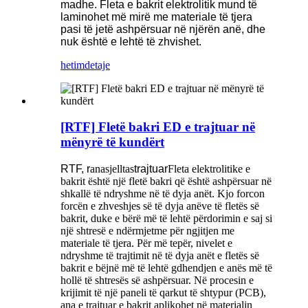
madhe. Fleta e bakrit elektrolitik mund të
laminohet më mirë me materiale të tjera
pasi të jetë ashpërsuar në njërën anë, dhe
nuk është e lehtë të zhvishet.
hetim
detaje
[RTF] Fletë bakri ED e trajtuar në
mënyrë të kundërt
RTF, r
anasjelltas
trajtuar
Fleta elektrolitike e
bakrit është një fletë bakri që është ashpërsuar në
shkallë të ndryshme në të dyja anët. Kjo forcon
forcën e zhveshjes së të dyja anëve të fletës së
bakrit, duke e bërë më të lehtë përdorimin e saj si
një shtresë e ndërmjetme për ngjitjen me
materiale të tjera. Për më tepër, nivelet e
ndryshme të trajtimit në të dyja anët e fletës së
bakrit e bëjnë më të lehtë gdhendjen e anës më të
hollë të shtresës së ashpërsuar. Në procesin e
krijimit të një paneli të qarkut të shtypur (PCB),
ana e trajtuar e bakrit aplikohet në materialin