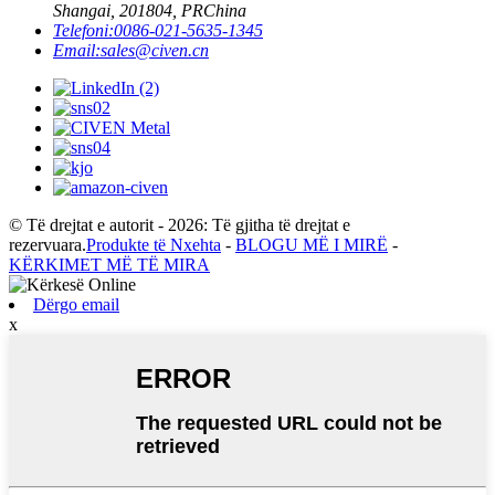
Shangai, 201804, PRChina
Telefoni:
0086-021-5635-1345
Email:
sales@civen.cn
© Të drejtat e autorit - 2026: Të gjitha të drejtat e
rezervuara.
Produkte të Nxehta
-
BLOGU MË I MIRË
-
KËRKIMET MË TË MIRA
Dërgo email
x