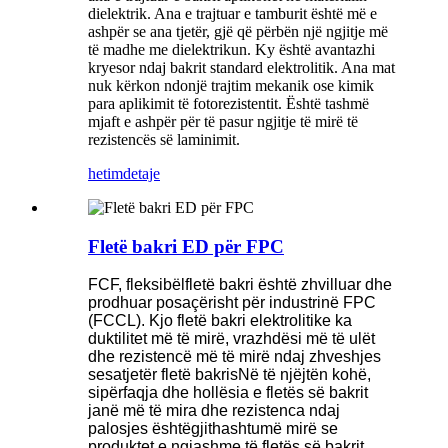
dielektrik. Ana e trajtuar e tamburit është më e
ashpër se ana tjetër, gjë që përbën një ngjitje më
të madhe me dielektrikun. Ky është avantazhi
kryesor ndaj bakrit standard elektrolitik. Ana mat
nuk kërkon ndonjë trajtim mekanik ose kimik
para aplikimit të fotorezistentit. Është tashmë
mjaft e ashpër për të pasur ngjitje të mirë të
rezistencës së laminimit.
hetim
detaje
Fletë bakri ED për FPC
FCF, fleksibël
fletë bakri
është zhvilluar dhe
prodhuar posaçërisht për industrinë FPC
(FCCL). Kjo fletë bakri elektrolitike ka
duktilitet më të mirë, vrazhdësi më të ulët
dhe rezistencë më të mirë ndaj zhveshjes
sesa
tjetër
fletë bakri
s
Në të njëjtën kohë,
sipërfaqja dhe hollësia e fletës së bakrit
janë më të mira dhe rezistenca ndaj
palosjes është
gjithashtu
më mirë se
produktet e ngjashme të fletës së bakrit.