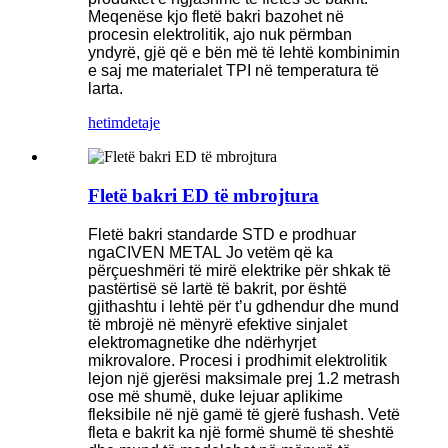
Meqenëse kjo fletë bakri bazohet në
procesin elektrolitik, ajo nuk përmban
yndyrë, gjë që e bën më të lehtë kombinimin
e saj me materialet TPI në temperatura të
larta.
hetim
detaje
Fletë bakri ED të mbrojtura
Fletë bakri standarde STD e prodhuar
nga
CIVEN METAL
Jo vetëm që ka
përçueshmëri të mirë elektrike për shkak të
pastërtisë së lartë të bakrit, por është
gjithashtu i lehtë për t’u gdhendur dhe mund
të mbrojë në mënyrë efektive sinjalet
elektromagnetike dhe ndërhyrjet
mikrovalore. Procesi i prodhimit elektrolitik
lejon një gjerësi maksimale prej 1.2 metrash
ose më shumë, duke lejuar aplikime
fleksibile në një gamë të gjerë fushash. Vetë
fleta e bakrit ka një formë shumë të sheshtë