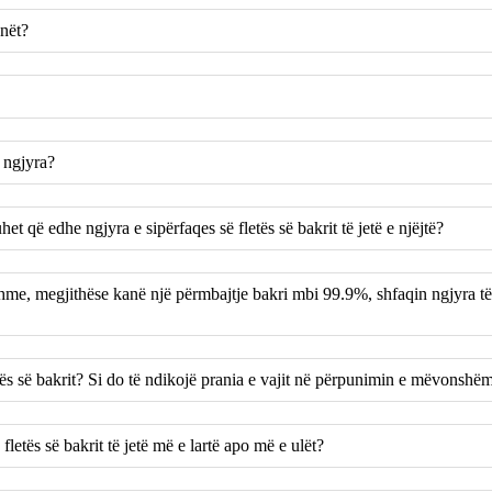
anët?
 ngjyra?
uhet që edhe ngjyra e sipërfaqes së fletës së bakrit të jetë e njëjtë?
yshme, megjithëse kanë një përmbajtje bakri mbi 99.9%, shfaqin ngjyra t
etës së bakrit? Si do të ndikojë prania e vajit në përpunimin e mëvonshë
etës së bakrit të jetë më e lartë apo më e ulët?