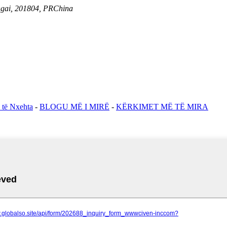
angai, 201804, PRChina
 të Nxehta
-
BLOGU MË I MIRË
-
KËRKIMET MË TË MIRA