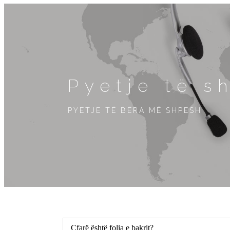
Pyetje të s
PYETJE TË BËRA MË SHPESH
Çfarë është folia e bakrit?