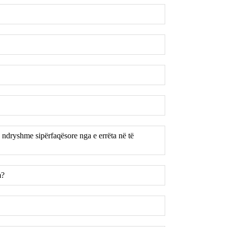
ë ndryshme sipërfaqësore nga e errëta në të
m?