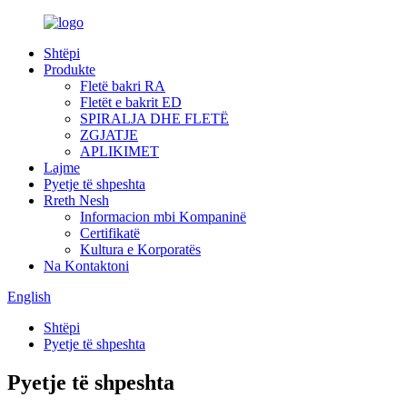
Shtëpi
Produkte
Fletë bakri RA
Fletët e bakrit ED
SPIRALJA DHE FLETË
ZGJATJE
APLIKIMET
Lajme
Pyetje të shpeshta
Rreth Nesh
Informacion mbi Kompaninë
Certifikatë
Kultura e Korporatës
Na Kontaktoni
English
Shtëpi
Pyetje të shpeshta
Pyetje të shpeshta