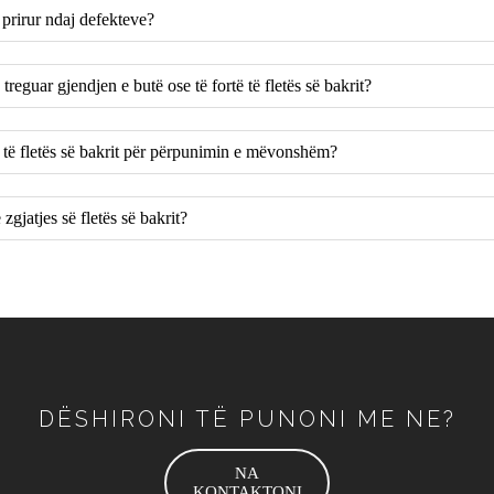
e prirur ndaj defekteve?
treguar gjendjen e butë ose të fortë të fletës së bakrit?
e të fletës së bakrit për përpunimin e mëvonshëm?
zgjatjes së fletës së bakrit?
DËSHIRONI TË PUNONI ME NE?
NA
KONTAKTONI