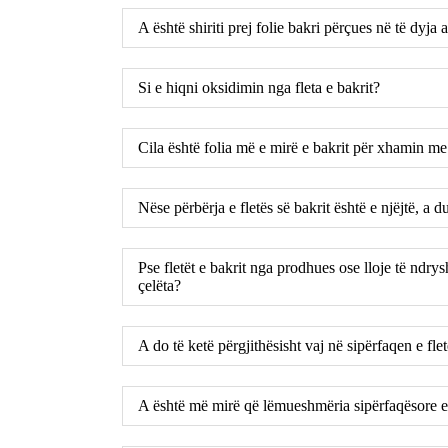
A është shiriti prej folie bakri përçues në të dyja 
Si e hiqni oksidimin nga fleta e bakrit?
Cila është folia më e mirë e bakrit për xhamin me
Nëse përbërja e fletës së bakrit është e njëjtë, a d
Pse fletët e bakrit nga prodhues ose lloje të ndr
çelëta?
A do të ketë përgjithësisht vaj në sipërfaqen e fl
A është më mirë që lëmueshmëria sipërfaqësore e fl