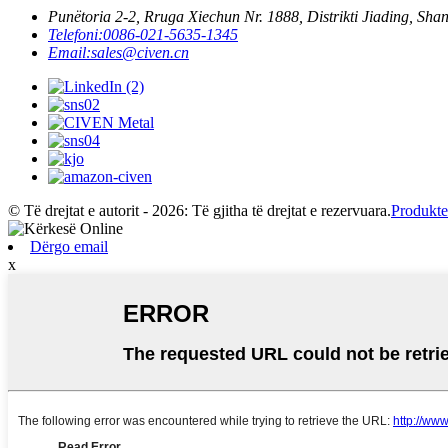
Punëtoria 2-2, Rruga Xiechun Nr. 1888, Distrikti Jiading, Sh
Telefoni:
0086-021-5635-1345
Email:
sales@civen.cn
© Të drejtat e autorit - 2026: Të gjitha të drejtat e rezervuara.
Produkte
Dërgo email
x