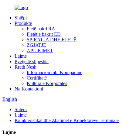
Shtëpi
Produkte
Fletë bakri RA
Fletët e bakrit ED
SPIRALJA DHE FLETË
ZGJATJE
APLIKIMET
Lajme
Pyetje të shpeshta
Rreth Nesh
Informacion mbi Kompaninë
Certifikatë
Kultura e Korporatës
Na Kontaktoni
English
Shtëpi
Lajme
Karakteristikat dhe Zbatimet e Konektorëve Terminalë
Lajme