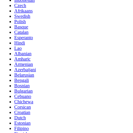
Indonesian
Czech
Afrikaans
Swedish
Polish
Basque
Catalan
Esperanto
Hindi
Lao
Albanian
Amharic
Armenian
Azerbaijani
Belarusian
Bengali
Bosnian
Bulgarian
Cebuano
Chichewa
Corsican
Croatian
Dutch
Estonian
Filipino