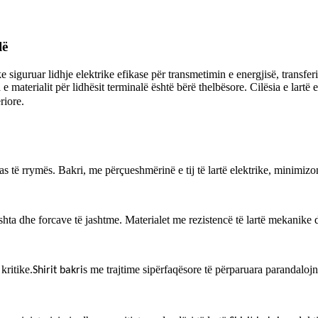
lë
 siguruar lidhje elektrike efikase për transmetimin e energjisë, transferi
 e materialit për lidhësit terminalë është bërë thelbësore. Cilësia e l
riore.
as të rrymës. Bakri, me përçueshmërinë e tij të lartë elektrike, minimiz
hta dhe forcave të jashtme. Materialet me rezistencë të lartë mekanike dh
kritike.
s me trajtime sipërfaqësore të përparuara parandalojn
Shirit bakri