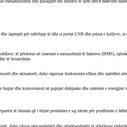
 miniaturizimin dhe paraqitjet me dendësi të lartë.
me dukti
Shirit bakri
ët dhe laptopët për ndërfaqe të tilla si portat USB dhe prizat e kufjeve,
obilave, të përdorur në sistemet e menaxhimit të baterive (BMS), njësitë
 dhe të besueshme.
sensorët dhe aktuatorët, duke siguruar funksionim efikas dhe stabilitet afa
 e fuqisë dhe konvertuesit në pajisjet shtëpiake dhe sistemet e energji
ësi të shumta që i bëjnë produktet e saj ideale për prodhimin e lidhë
 lartë, duke ofruar përçueshmëri dhe qëndrueshmëri të shkëlqyer elektrik