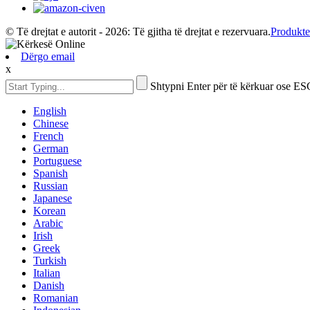
© Të drejtat e autorit - 2026: Të gjitha të drejtat e rezervuara.
Produkte
Dërgo email
x
Shtypni Enter për të kërkuar ose ES
English
Chinese
French
German
Portuguese
Spanish
Russian
Japanese
Korean
Arabic
Irish
Greek
Turkish
Italian
Danish
Romanian