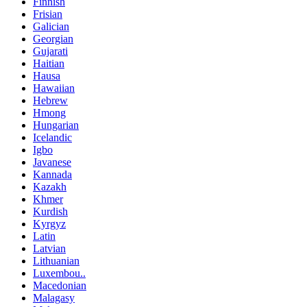
Finnish
Frisian
Galician
Georgian
Gujarati
Haitian
Hausa
Hawaiian
Hebrew
Hmong
Hungarian
Icelandic
Igbo
Javanese
Kannada
Kazakh
Khmer
Kurdish
Kyrgyz
Latin
Latvian
Lithuanian
Luxembou..
Macedonian
Malagasy