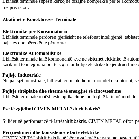
Lidhësit terminalë shpesh kërkojnë dizajne komplekse për të akomoduar
me precizion.
Zbatimet e Konektorëve Terminalë
Elektronikë për Konsumatorin
Lidhësit terminalë përdoren gjerësisht në telefonat inteligjentë, tablet
pajisjes dhe përvojën e përdoruesit.
Elektronikë Automobilistike
Lidhësit terminalë janë komponentë kyç në sistemet elektrike të autom
karikimit të integruara për të siguruar lidhje elektrike të qëndrueshme
Pajisje Industriale
Në pajisjet industriale, lidhësit terminalë lidhin modulet e kontrollit, 
Pajisje shtëpiake dhe sisteme të energjisë së rinovueshme
Lidhësit terminalë mbështesin aplikacione me fuqi të lartë në modulet
Pse të zgjidhni CIVEN METAL?
shirit bakri
s?
Si lider në performancë të lartë
s, CIVEN METAL ofron përpar
shirit bakri
Përçueshmëri dhe konsistencë e lartë elektrike
CIVEN METAL
janë bërë nga lëndë të para me pastërti të
shirit bakri