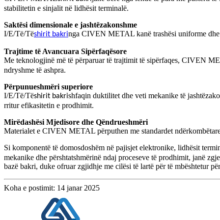
stabilitetin e sinjalit në lidhësit terminalë.
Saktësi dimensionale e jashtëzakonshme
I/E/Të/Të
nga CIVEN METAL kanë trashësi uniforme dhe sakt
shirit bakri
Trajtime të Avancuara Sipërfaqësore
Me teknologjinë më të përparuar të trajtimit të sipërfaqes, CIVEN M
ndryshme të ashpra.
Përpunueshmëri superiore
I/E/Të/Të
shfaqin duktilitet dhe veti mekanike të jashtëza
shirit bakri
rritur efikasitetin e prodhimit.
Mirëdashësi Mjedisore dhe Qëndrueshmëri
Materialet e CIVEN METAL përputhen me standardet ndërkombëtare mj
Si komponentë të domosdoshëm në pajisjet elektronike, lidhësit te
mekanike dhe përshtatshmërinë ndaj proceseve të prodhimit, janë zgj
bazë bakri, duke ofruar zgjidhje me cilësi të lartë për të mbështetur pë
Koha e postimit: 14 janar 2025