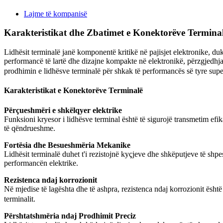
Lajme të kompanisë
Karakteristikat dhe Zbatimet e Konektorëve Termina
Lidhësit terminalë janë komponentë kritikë në pajisjet elektronike, duke
performancë të lartë dhe dizajne kompakte në elektronikë, përzgjedhja
prodhimin e lidhësve terminalë për shkak të performancës së tyre supe
Karakteristikat e Konektorëve Terminalë
Përçueshmëri e shkëlqyer elektrike
Funksioni kryesor i lidhësve terminal është të sigurojë transmetim efik
të qëndrueshme.
Fortësia dhe Besueshmëria Mekanike
Lidhësit terminalë duhet t'i rezistojnë kyçjeve dhe shkëputjeve të shpes
performancën elektrike.
Rezistenca ndaj korrozionit
Në mjedise të lagështa dhe të ashpra, rezistenca ndaj korrozionit është 
terminalit.
Përshtatshmëria ndaj Prodhimit Preciz