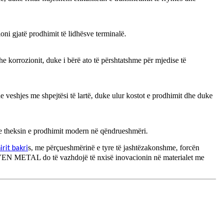
i gjatë prodhimit të lidhësve terminalë.
e korrozionit, duke i bërë ato të përshtatshme për mjedise të
 veshjes me shpejtësi të lartë, duke ulur kostot e prodhimit dhe duke
 theksin e prodhimit modern në qëndrueshmëri.
s, me përçueshmërinë e tyre të jashtëzakonshme, forcën
irit bakri
CIVEN METAL do të vazhdojë të nxisë inovacionin në materialet me