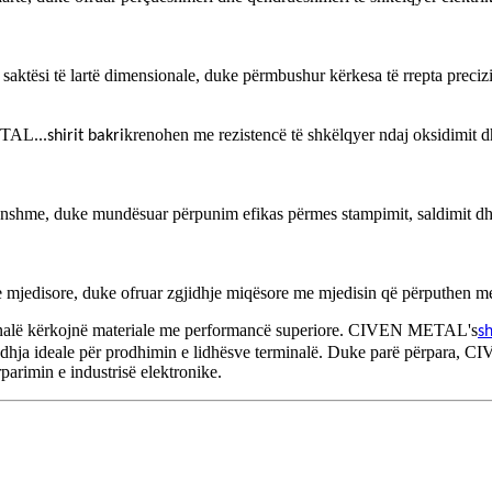
ësi të lartë dimensionale, duke përmbushur kërkesa të rrepta precizion
ETAL...
krenohen me rezistencë të shkëlqyer ndaj oksidimit dh
shirit bakri
konshme, duke mundësuar përpunim efikas përmes stampimit, saldimit dhe
edisore, duke ofruar zgjidhje miqësore me mjedisin që përputhen me
rminalë kërkojnë materiale me performancë superiore. CIVEN METAL's
sh
edhja ideale për prodhimin e lidhësve terminalë. Duke parë përpara, 
rparimin e industrisë elektronike.