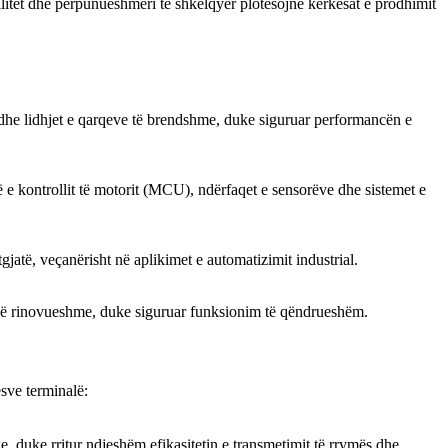
litet dhe përpunueshmëri të shkëlqyer plotësojnë kërkesat e prodhimit
 si dhe lidhjet e qarqeve të brendshme, duke siguruar performancën e
 e kontrollit të motorit (MCU), ndërfaqet e sensorëve dhe sistemet e
tgjatë, veçanërisht në aplikimet e automatizimit industrial.
së së rinovueshme, duke siguruar funksionim të qëndrueshëm.
sve terminalë:
e, duke rritur ndjeshëm efikasitetin e transmetimit të rrymës dhe