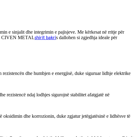
min e sinjalit dhe integrimin e pajisjeve. Me kërkesat në rritje për
artë e CIVEN METAL
s dallohen si zgjedhja ideale për
shirit bakri
on rezistencën dhe humbjen e energjisë, duke siguruar lidhje elektrike
e rezistencë ndaj lodhjes sigurojnë stabilitet afatgjatë në
ë oksidimin dhe korrozionin, duke zgjatur jetëgjatësinë e lidhësve të