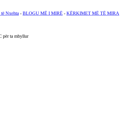
 të Nxehta
-
BLOGU MË I MIRË
-
KËRKIMET MË TË MIRA
C për ta mbyllur